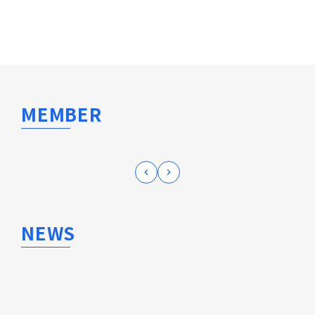
MEMBER
keyboard_arrow_left
keyboard_arrow_right
NEWS
2024.11.14
メディア
日本経済新聞に当社の越境EC自動化システム